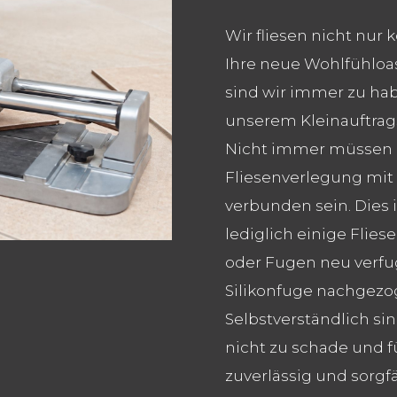
Wir fliesen nicht nur
Ihre neue Wohlfühloas
sind wir immer zu ha
unserem Kleinauftrags
Nicht immer müssen R
Fliesenverlegung mit 
verbunden sein. Dies i
lediglich einige Fli
oder Fugen neu verfug
Silikonfuge nachgez
Selbstverständlich sin
nicht zu schade und f
zuverlässig und sorgfä