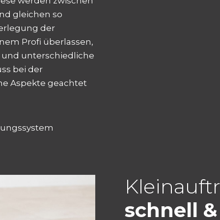
iese werden zwischen
nd gleichen so
erlegung der
nem Profi überlassen,
 und unterschiedliche
ss bei der
che Aspekte geachtet
lungssystem
Kleinauft
schnell &