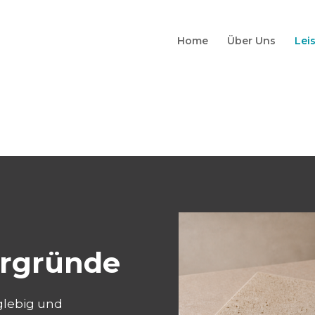
Home
Über Uns
Lei
ergründe
glebig und