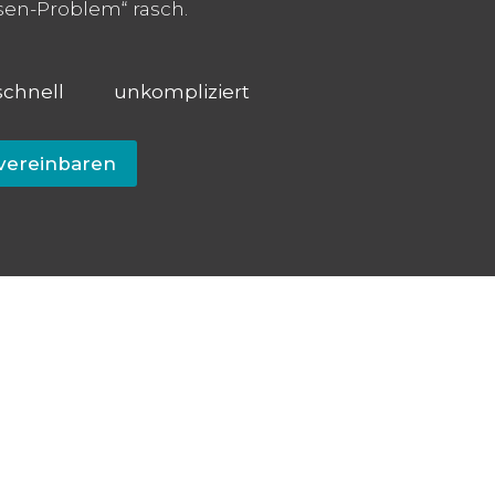
esen-Problem“ rasch.
schnell
unkompliziert
 vereinbaren