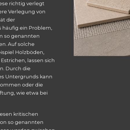
ese richtig verlegt
here Verlegung von
tät der
s häufig ein Problem,
em so genannten
en. Auf solche
ispiel Holzböden,
strichen, lassen sich
n. Durch die
des Untergrunds kann
n kommen oder die
tung, wie etwa bei
iesen kritischen
 von so genannten