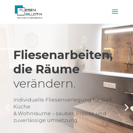
Fliesenarbeiten,
die Räume
verändern.
Individuelle Fliesenverlegung für Bad,
Küche
& Wohnräume – sauber, Präzise und
zuverlässige umsetzung.